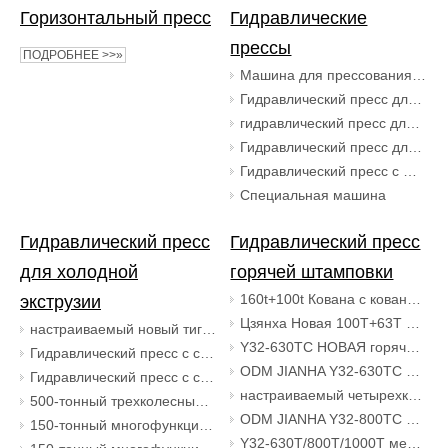
Горизонтальный пресс
Гидравлические
прессы
ПОДРОБНЕЕ >>»
Машина для прессования блоков соли для животных
Гидравлический пресс для растягивания
гидравлический пресс для уплотнения порошка
Гидравлический пресс для формования SMC / BMC
Гидравлический пресс с C-образной рамой
Специальная машина
Гидравлический пресс
Гидравлический пресс
для холодной
горячей штамповки
160t+100t Кована с кованой головкой двойной станции горизонтальная гидравлическая пресса для изготовления автомобильных оси
экструзии
Цзянха Новая 100T+63T Кованая головка пирса двойная станция горизонтальная гидравлическая машина для изготовления автомобильных оси
настраиваемый новый тигель для производства керамического порошка, формовочный гидравлический пресс, 200 тонн
Y32-630TC НОВАЯ горячая штамповка металла Вертикальный четырехколонный гидравлический пресс OEM / ODM заводские цены по прейскуранту завода-изготовителя
Гидравлический пресс с серводвигателем Y32-500T для производства автомобильных запчастей, гидравлический пресс для вытяжки автомобильного топливного бака
ODM JIANHA Y32-630TC Металлическая горячая штамповка Вертикальный 4-колонный гидравлический пресс Заводы по производству машин
Гидравлический пресс с серводвигателем 500T, производство автомобильных запчастей, топливный бак мотоцикла, гидравлический пресс для растяжения и формования автомобильного топливного бака
настраиваемый четырехколонный гидравлический пресс для горячей штамповки 630/800/1000 тонн
500-тонный трехколесный велосипед, растягивающийся, формирующий гидравлический пресс, трехколесное оборудование для обработки листового металла
ODM JIANHA Y32-800TC Металлическая горячая штамповка Вертикальный 4-колонный гидравлический пресс Заводы по производству машин
150-тонный многофункциональный четырехколонный гидравлический пресс с нижним верхним цилиндром
Y32-630T/800T/1000T металлический гидравлический пресс для горячей штамповки OEM/ODM