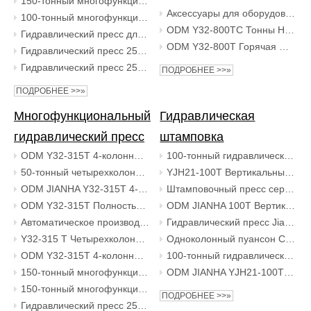
150-тонный многофункциональный четырехколонный гидравлический пресс для формования автомобильных деталей
Аксессуары для оборудования с U-образными болтами, 4-колонный гидравлический пресс 800T
100-тонный многофункциональный интегрированный гидравлический пресс для автомобильных деталей
ODM Y32-800TC Тонны НОВЫЕ вертикальные 4-колонные U-образные болты, производитель аппаратных аксессуаров, заводы по производству гидравлических прессов
Гидравлический пресс для холодной экструзии с муфтой 100 тонн
ODM Y32-800T Горячая штамповка U-образных болтов Аппаратные аксессуары Производитель вертикальных 4-колонных гидравлических прессов Производственные предприятия
Гидравлический пресс 250 тонн, гидравлический пресс для быстрого формования порошка, шарик для ванны, животное, облизывающее соляной блок, прессование, формовочный гидравлический пресс
Гидравлический пресс 250 тонн Гидравлический пресс для огнеупорного кирпича 3-балочный 4-колонный гидравлический формовочный пресс
ПОДРОБНЕЕ >>»
ПОДРОБНЕЕ >>»
Многофункциональный
Гидравлическая
гидравлический пресс
штамповка
ODM Y32-315T 4-колонный сервопривод, полностью автоматическое оборудование для изготовления электрических выключателей, гидравлический пресс-машина
100-тонный гидравлический штамповочный пресс с высокой скоростью.
50-тонный четырехколонный гидравлический пресс с большой столешницей по индивидуальному заказу.
YJH21-100T Вертикальный гидравлический сервопресс для штамповки и вырубки металла из нержавеющей стали Автоматические заводы по производству гидравлических прессов
ODM JIANHA Y32-315T 4-колонный сервопривод, полностью автоматическое оборудование для изготовления электрических выключателей, гидравлический пресс
Штамповочный пресс серии JH21 и силовой пресс
ODM Y32-315T Полностью автоматическое оборудование для изготовления электрических выключателей Гидравлический пресс 4-колонный сервопривод Гидравлический пресс-машина
ODM JIANHA 100T Вертикальный сервопресс для металла из нержавеющей стали, штамповка, вырубка, автоматический гидравлический пресс, заводы по производству
Автоматическое производство электровыключателя 4-х колонный гидравлический пресс 315Т
Гидравлический пресс Jianha 100 тонн Автоматический гидравлический пресс
Y32-315 T Четырехколонный гидравлический пресс с сервоприводом, полностью автоматический гидравлический пресс для изготовления электрического выключателя
Одноколонный пуансон C-типа, одинарный металлообрабатывающий гидравлический пресс, 20 тонн
ODM Y32-315T 4-колонный сервопривод, полностью автоматическое оборудование для изготовления электрических выключателей, гидравлический пресс-машина
100-тонный гидравлический штамповочный станок для штамповки металла, гидравлический штамповочный пресс
150-тонный многофункциональный четырехколонный гидравлический пресс с нижним верхним цилиндром
ODM JIANHA YJH21-100T Вертикальный сервопресс для штамповки и вырубки металла из нержавеющей стали Автоматические заводы по производству гидравлических прессов
150-тонный многофункциональный четырехколонный гидравлический пресс для формования автомобильных деталей
ПОДРОБНЕЕ >>»
Гидравлический пресс 250 тонн Гидравлический пресс для огнеупорного кирпича 3-балочный 4-колонный гидравлический формовочный пресс