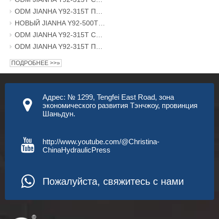
ODM JIANHA Y92-315T Пресс с поворотной осью Поезд Железнодорожное колесо Разборка и сборка Гидравлический пресс Производственные предприятия
НОВЫЙ JIANHA Y92-500T Разборочная машина с поворотной осью Разборка железнодорожных колес Гидравлический пресс Производственные предприятия
ODM JIANHA Y92-315T СИНИЙ пресс с поворотной осью, железнодорожное колесо, разборка и сборка, заводы по производству гидравлических прессов
ODM JIANHA Y92-315T Пресс с поворотной осью Железнодорожное колесо Разборка и сборка Гидравлический пресс Производственные предприятия
ПОДРОБНЕЕ >>»
Адрес: № 1299, Tengfei East Road, зона
экономического развития Тэнчжоу, провинция
Шаньдун.
http://www.youtube.com/@Christina-
ChinaHydraulicPress
Пожалуйста, свяжитесь с нами