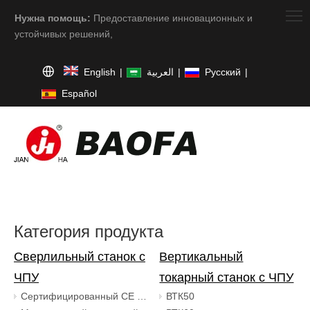
Нужна помощь:
Предоставление инновационных и
устойчивых решений,
English
|
العربية
|
Pусский
|
Español
Категория продукта
Сверлильный станок с
Вертикальный
ЧПУ
токарный станок с ЧПУ
Сертифицированный CE вертикально-расточный станок с ЧПУ из Китая
ВТК50