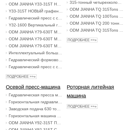
315-тонный четырехколонный двухбалочный гидравлический масляный пресс, зубчатый пресс
ODM JIANHA Y33-315T НОВЫЙ графеновый материал для производства силового гидравлического теплового пресса, 4-колонный гидравлический пресс
ODM JIANHA TQ 315Tons 4-колонный 2-балочный гидравлический пресс Инструменты для автоматического обслуживания TQ Machine
Y33-315T НОВЫЙ графеновый материал для производства силового гидравлического теплового пресса, 4-колонный гидравлический пресс
ODM JIANHA TQ 100Tons 4-колонный 2-балочный гидравлический пресс Инструменты для автоматического обслуживания TQ Machine
Гидравлический пресс с серводвигателем Y32-500T для производства автомобильных запчастей, гидравлический пресс для вытяжки автомобильного топливного бака
ODM JIANHA TQ 200 тонн 4 колонны 2 балки гидравлический пресс инструменты для автоматического обслуживания машина TQ
Y32-1600 Вертикальный гидравлический пресс-машина Гидравлический формовочный пресс для навеса двери автомобиля поддерживает настройку
ODM JIANHA TQ 315Tons 4-колонный 2-балочный гидравлический пресс Инструменты для автоматического обслуживания TQ Machine
ODM JIANHA Y79-630T Металлургический порошковый формовочный пресс Гидравлический пресс Медный порошок Железный порошок Формовочные заводы
ODM JIANHA Y79-630T Металлургический порошковый формовочный пресс Гидравлический пресс Медный порошок Железный порошок Формовочные заводы
ПОДРОБНЕЕ >>»
ODM JIANHA Y79-630T Металлургический порошковый формовочный пресс Гидравлический пресс Медный порошок Железный порошок Формовочные заводы
Интеллектуальный большой гидравлический пресс для производства автозапчастей из нержавеющей стали за один раз формирует безопасно и быстро
Гидравлический формовочный пресс для пластиковых изделий обеспечивает формы по низким ценам.
Гидравлический пресс с серводвигателем 500T, производство автомобильных запчастей, топливный бак мотоцикла, гидравлический пресс для растяжения и формования автомобильного топливного бака
ПОДРОБНЕЕ >>»
Осевой пресс-машина
Роторная литейная
Гидравлическая пресса машина 315 тонн горизонтального гидравлического пресса для ремонта поезда колеса
машина
Горизонтальная гидравлическая пресса 630 тонн оси Гидравлические прессы Установка и удаление железнодорожных колес
ПОДРОБНЕЕ >>»
Заводская подача 630 тонн горизонтальной гидравлической прессы стальной материал демонтаж сборка поездов
Горизонтальная машина прессы Гидравлическое оборудование депо железнодорожного колеса для прессы 315т колесной пары
ODM JIANHA Y92-315T Пресс с поворотной осью Поезд Железнодорожные колеса Разборка и сборка Гидравлический пресс Производственные предприятия
ODM JIANHA Y92-315T СИНИЙ пресс с поворотной осью, поезд, разборка и сборка железнодорожных колес, заводы по производству гидравлических прессов