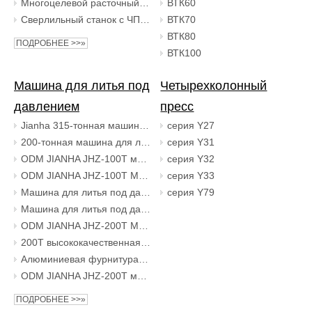
Многоцелевой расточный станок, оборудование для обработки автомобильных колес
ВТК60
Сверлильный станок с ЧПУ, оборудование для обработки автомобильных колес
ВТК70
ВТК80
ПОДРОБНЕЕ >>»
ВТК100
Машина для литья под
Четырехколонный
давлением
пресс
Jianha 315-тонная машина для литья под давлением, машина для литья под давлением алюминия, полностью вертикальная машина для литья под давлением
серия Y27
200-тонная машина для литья под давлением Jianha. Машина для литья под давлением с горячей камерой может использоваться для литья алюминия под давлением.
серия Y31
ODM JIANHA JHZ-100T машина для литья под давлением с горячей камерой заводы по производству полностью вертикальных машин для литья под давлением
серия Y32
ODM JIANHA JHZ-100T Машина для литья под давлением с горячей камерой Заводы по производству полностью вертикальных машин для литья под давлением
серия Y33
Машина для литья под давлением ротора с электродвигателем Jianha
серия Y79
Машина для литья под давлением алюминия 100T/200T используется для производства статора.
ODM JIANHA JHZ-200T Машина для литья под давлением с горячей камерой Заводы по производству полностью вертикальных машин для литья под давлением
200T высококачественная машина для литья под давлением алюминия для электрического роторного двигателя
Алюминиевая фурнитура, заводы по производству дверных ручек/тормозных колодок, вертикальная машина для литья под давлением с горячей камерой
ODM JIANHA JHZ-200T машина для литья под давлением с горячей камерой заводы по производству полностью вертикальных машин для литья под давлением
ПОДРОБНЕЕ >>»