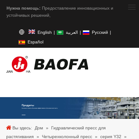
Нужна помощь:
Предоставление инновационных и
устойчивых решений,
English
|
العربية
|
Pусский
|
Español
Продукты
Высокая точность.Высокая эффективность.Высокая жесткость
Вы здесь:
Дом
»
Гидравлический пресс для
растягивания
»
Четырехколонный пресс
»
серия Y32
»