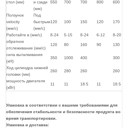
стол (мм)
и сзади
550
700
700
800
600
(мм)
Ползунок
Под
velocity
быстрым
120
100
150
120
170
(мм/с)
(мм/с)
Работайте в (мм/с)
8-24
5-15
8-24
6-12
8-20
обратное
120
80
160
90
130
отслеживание (мм/с)
сила выталкивания
350
1000
400
300
(кН)
Ход цилиндра нижней
260
280
260
260
головки (мм)
мощность двигателя
11
11
18.5
11
18.5
(кВт)
Упаковка в соответствии с вашими требованиями для
обеспечения стабильности и безопасности продукта во
время транспортировки.
Упаковка и доставка: