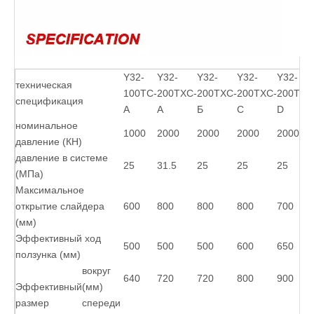
Y32-
Y32-
Y32-
Y32-
Y32-
техническая
100TC-
200TXC-
200TXC-
200TXC-
200TC-
спецификация
А
А
Б
С
D
номинальное
1000
2000
2000
2000
2000
давление (КН)
давление в системе
25
31.5
25
25
25
(МПа)
Максимальное
открытие слайдера
600
800
800
800
700
(мм)
Эффективный ход
500
500
500
600
650
ползунка (мм)
вокруг
640
720
720
800
900
Эффективный
(мм)
размер
спереди