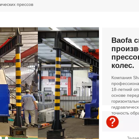
лических прессов
Baofa 
произв
прессо
колес.
Компания Shan
профессиона
18-летний оп
основе пере
горизонтальн
гидравлическ
точность обр
Задав