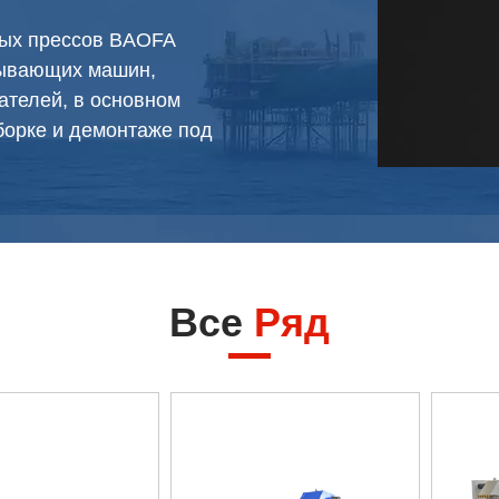
ных прессов BAOFA
бывающих машин,
ателей, в основном
борке и демонтаже под
Все
Ряд