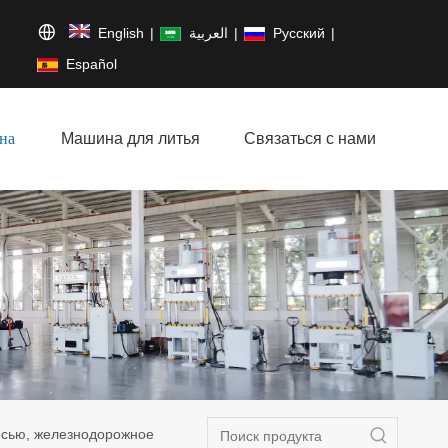
English
|
العربية
|
Pусский
|
Español
на
Машина для литья
Связаться с нами
осью, железнодорожное