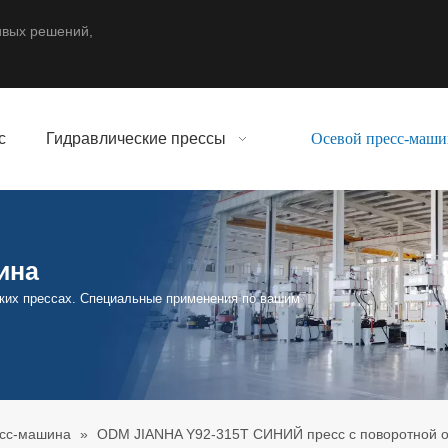
ивых решений,
с
Гидравлические прессы
Осевой пресс-маши
ина
ких прессах. Специальные применения по вашим
есс-машина
»
ODM JIANHA Y92-315T СИНИЙ пресс с поворотной 