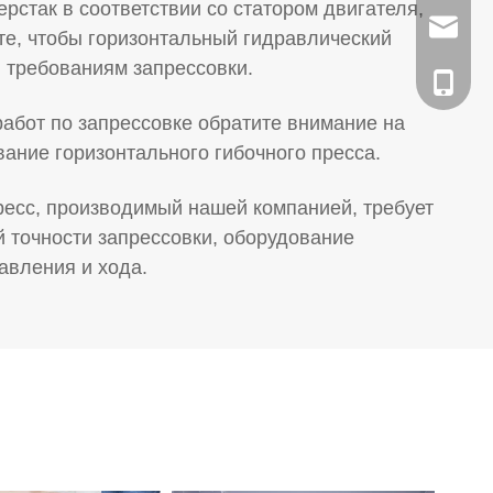
ерстак в соответствии со статором двигателя,
Email:s
те, чтобы горизонтальный гидравлический
 требованиям запрессовки.
Tel:+86
работ по запрессовке обратите внимание на
ание горизонтального гибочного пресса.
пресс, производимый нашей компанией, требует
 точности запрессовки, оборудование
авления и хода.
WeChat
Wahtsa