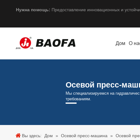
Нужна помощь:
Предоставление инновационных и устойч
Дом
О на
Осевой пресс-маш
Мы специализируемся на гидравличес
требованиям.
Вы здесь:
Дом
»
Осевой пресс-машина
»
Осевой пр