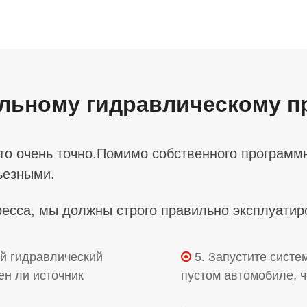
альному гидравлическому п
что очень точно.Помимо собственного програм
ьезными.
ресса, мы должны строго правильно эксплуатир
ый гидравлический
5. Запустите систе

ен ли источник
пустом автомобиле, ч