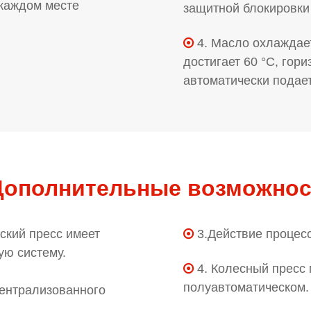
 каждом месте
защитной блокировки
4. Масло охлаждае

достигает 60 °C, гор
автоматически подает
Дополнительные возможнос
ский пресс имеет
3.Действие процес

ую систему.
4. Колесный пресс

полуавтоматическом.
централизованного