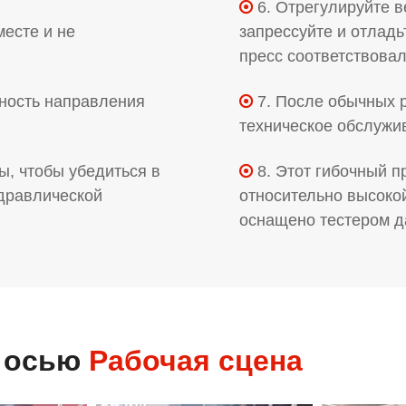
6. Отрегулируйте в

месте и не
запрессуйте и отладь
пресс соответствовал
ьность направления
7. После обычных 

техническое обслужив
ы, чтобы убедиться в
8. Этот гибочный 

идравлической
относительно высокой
оснащено тестером д
й осью
Рабочая сцена