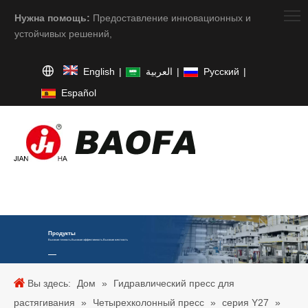
Нужна помощь:
Предоставление инновационных и
устойчивых решений,
English
|
العربية
|
Pусский
|
Español
Продукты
Высокая точность.Высокая эффективность.Высокая жесткость
Вы здесь:
Дом
»
Гидравлический пресс для
растягивания
»
Четырехколонный пресс
»
серия Y27
»