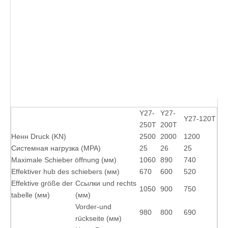
Y27-
Y27-
Y27-120T
250T
200T
Ненн Druck (KN)
2500
2000
1200
Системная нагрузка (MPA)
25
26
25
Maximale Schieber öffnung (мм)
1060
890
740
Effektiver hub des schiebers (мм)
670
600
520
Effektive größe der
Ссылки und rechts
1050
900
750
tabelle (мм)
(мм)
Vorder-und
980
800
690
rückseite (мм)