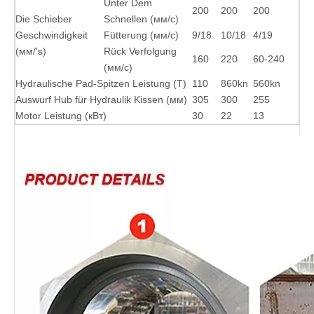
Unter Dem
200
200
200
Die Schieber
Schnellen (мм/с)
Geschwindigkeit
Fütterung (мм/с)
9/18
10/18
4/19
(мм/'s)
Rück Verfolgung
160
220
60-240
(мм/с)
Hydraulische Pad-Spitzen Leistung (T)
110
860kn
560kn
Auswurf Hub für Hydraulik Kissen (мм)
305
300
255
Motor Leistung (кВт)
30
22
13